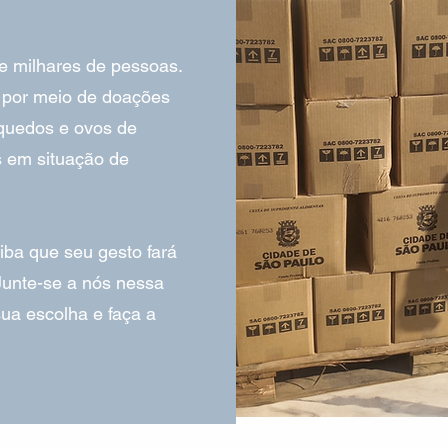
e milhares de pessoas.
 por meio de doações
nquedos e ovos de
s em situação de
iba que seu gesto fará
Junte-se a nós nessa
ua escolha e faça a