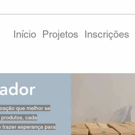
Início
Projetos
Inscrições
ador
doação que melhor se
 produtos, cada
e trazer esperança para