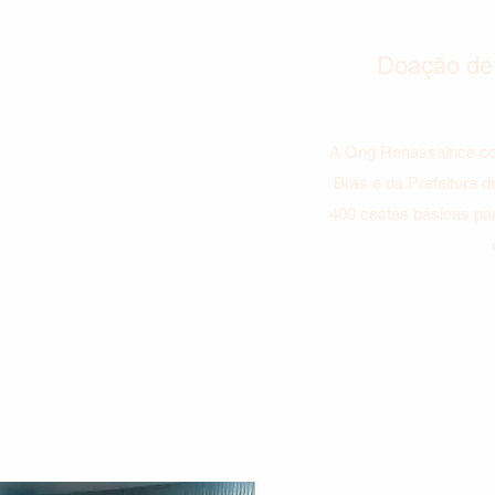
Doação de
A Ong Renassaince co
Brás e da Prefeitura d
400 cestas básicas pa