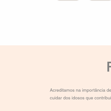
nosso trabalho incansável.

Buscamos construir um fut
promissor para cada indiv
por meio da educação, lazer
saúde e emprego.

Cada ação é guiada pela p
corações e transformar vi
essa jornada e juntos pode
na vida daqueles que mais
Agora com chancela da U
Acreditamos na importância de
cuidar dos idosos que contrib