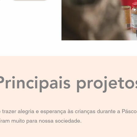
uro melhor e mais 
íduo que atendemos 
, esporte, cultura, 
aixão de tocar 
das. Abrace conosco 
Principais projeto
mos fazer a diferença 
 precisam.

nesco.
 trazer alegria e esperança às crianças durante a Pásc
uíram muito para nossa sociedade.